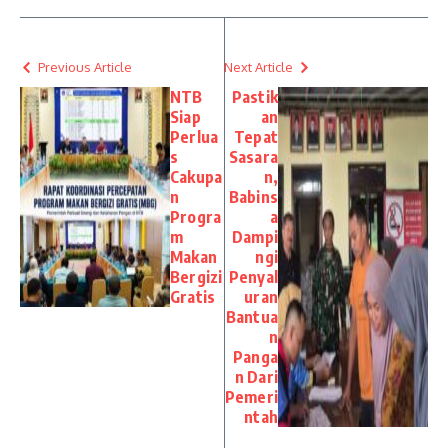
Previous Article
Next Article
NTB
Pastik
Siap
an
Perlua
Tepat
s
Sasara
Cakupa
n,
n
Babins
Progra
a
m
Dampi
Makan
ngi
Bergizi
Penyal
Gratis
uran
Bantua
n
Panga
n Dari
Pemeri
ntah