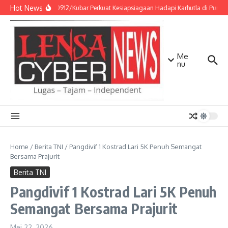
Lewati ke konten
Hot News
Kodim 0912/Kubar Perkuat Kesiapsiagaan Hadapi Karhutla di Punc
Me
nu
Home
/
Berita TNI
/
Pangdivif 1 Kostrad Lari 5K Penuh Semangat
Bersama Prajurit
Berita TNI
Pangdivif 1 Kostrad Lari 5K Penuh
Semangat Bersama Prajurit
Mei 22, 2026