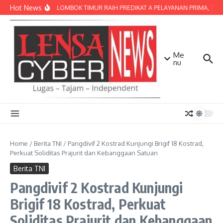
Lewati ke konten
Hot News
POLRES LOMBOK TIMUR RAIH PREDIKAT A PELAYANAN PRIMA, TERBA
Me
nu
Home
/
Berita TNI
/
Pangdivif 2 Kostrad Kunjungi Brigif 18 Kostrad,
Perkuat Soliditas Prajurit dan Kebanggaan Satuan
Berita TNI
Pangdivif 2 Kostrad Kunjungi
Brigif 18 Kostrad, Perkuat
Soliditas Prajurit dan Kebanggaan