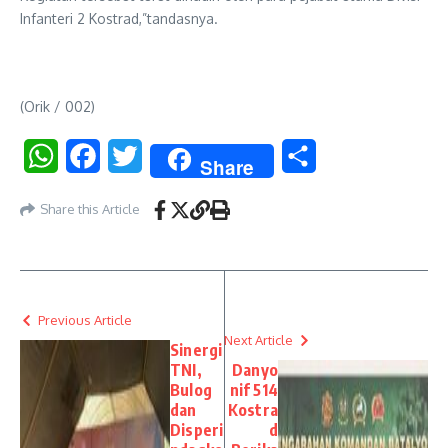
Infanteri 2 Kostrad,”tandasnya.
(Orik / 002)
WhatsApp
Facebook
Twitter
Share
Share
Share this Article
Previous Article
Next Article
Sinergi
TNI,
Danyo
Bulog
nif 514
dan
Kostra
Disperi
d