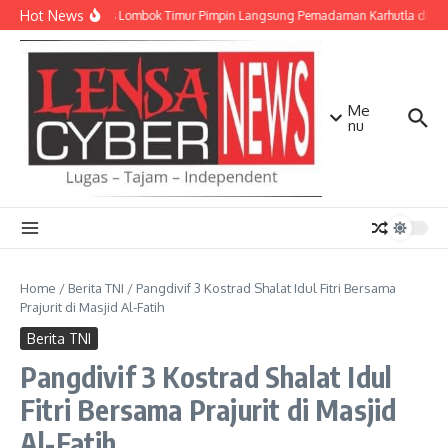
Lewati ke konten
Hot News
Kapolres Lombok Timur Pimpin Langsung Pemadaman Karhutla di K
Me
nu
Home
/
Berita TNI
/
Pangdivif 3 Kostrad Shalat Idul Fitri Bersama
Prajurit di Masjid Al-Fatih
Berita TNI
Pangdivif 3 Kostrad Shalat Idul
Fitri Bersama Prajurit di Masjid
Al-Fatih