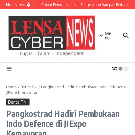
Lewati ke konten
Hot News
TNI AD dan Empat Pemda Sepakati Pengelolaan Sampah Berbasis Tek
Me
nu
Home
/
Berita TNI
/
Pangkostrad Hadiri Pembukaan Indo Defence di
JIExpo Kemayoran
Berita TNI
Pangkostrad Hadiri Pembukaan
Indo Defence di JIExpo
Kemayoran