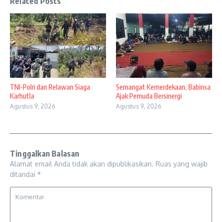
Related Posts
TNI-Polri dan Relawan Siaga
Semangat Kemerdekaan, Babinsa
Karhutla
Ajak Pemuda Bersinergi
Agustus 9, 2026
Agustus 9, 2026
Tinggalkan Balasan
Alamat email Anda tidak akan dipublikasikan.
Ruas yang wajib
ditandai
*