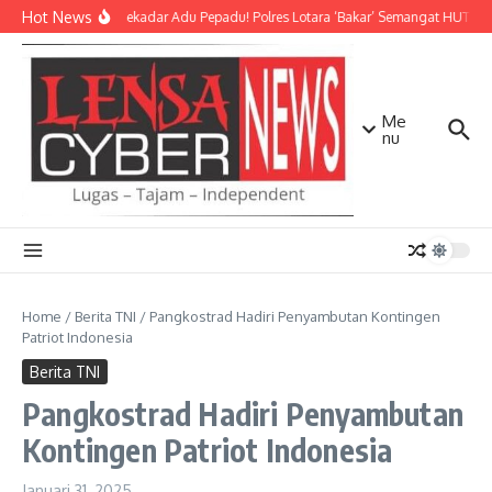
Lewati ke konten
Hot News
Bukan Sekadar Adu Pepadu! Polres Lotara ‘Bakar’ Semangat HUT KLU 
Me
nu
Home
/
Berita TNI
/
Pangkostrad Hadiri Penyambutan Kontingen
Patriot Indonesia
Berita TNI
Pangkostrad Hadiri Penyambutan
Kontingen Patriot Indonesia
Januari 31, 2025