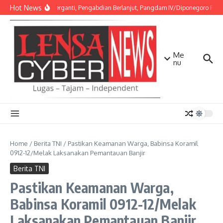
Lewati ke konten
Hot News
Amanah Berganti, Pengabdian Berlanjut, Pangdam IV/Diponegoro Pimpin
Me
nu
Home
/
Berita TNI
/
Pastikan Keamanan Warga, Babinsa Koramil
0912-12/Melak Laksanakan Pemantauan Banjir
Berita TNI
Pastikan Keamanan Warga,
Babinsa Koramil 0912-12/Melak
Laksanakan Pemantauan Banjir