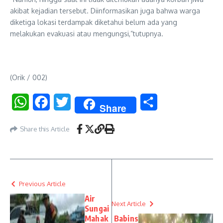
akibat kejadian tersebut. Diinformasikan juga bahwa warga
diketiga lokasi terdampak diketahui belum ada yang
melakukan evakuasi atau mengungsi,”tutupnya.
(Orik / 002)
WhatsApp
Facebook
Twitter
Share
Share
Share this Article
Previous Article
Air
Next Article
Sungai
Mahak
Babins