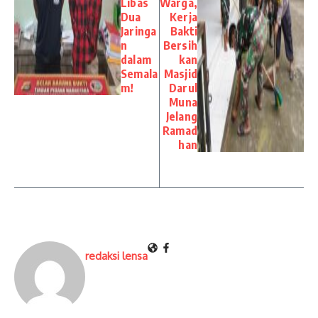
Libas
Warga,
Dua
Kerja
Jaringa
Bakti
n
Bersih
dalam
kan
Semala
Masjid
m! ​
Darul
Muna
Jelang
Ramad
han
redaksi lensa