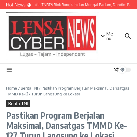
Lewati ke konten
Hot News
Api Karhutla TNBTS Blok Bungkah dan Mungal Padam, Dandim Pasurua
Me
nu
Home
/
Berita TNI
/
Pastikan Program Berjalan Maksimal, Dansatgas
TMMD Ke-127 Turun Langsung ke Lokasi
Berita TNI
Pastikan Program Berjalan
Maksimal, Dansatgas TMMD Ke-
127 Turun Langsung ke Lokasi