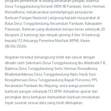
program pemerintah di bidang ketahanan pangan, Babinsa
Desa Tunggulwulung Koramil 0819/18 Pandaan, Sertu Herman
Romadhona, melaksanakan pendampingan penyaluran
Bantuan Pangan Nasional Langsung kepada masyarakat di
Balai Desa Tunggulwulung, Kecamatan Pandaan, Kabupaten
Pasuruan. Bantuan yang disalurkan berupa beras sebanyak 20
kilogram (2 kantong) dan minyak goreng 4 liter (4 kantong)
kepada 172 Keluarga Penerima Manfaat (KPM). Kamis
(18/06/2026).
Kegiatan tersebut berlangsung tertib dan lancar dengan
dihadiri oleh Sekretaris Desa Tunggulwulung Ibu Afidahatik F.R,
Babinsa Desa Tunggulwulung Sertu Herman Romadhona,
Bhabinkamtibmas Desa Tunggulwulung Aiptu Hardi, Kasi
Kesejahteraan Desa Tunggulwulung Bapak Purnomo, PPL
Kecamatan Pandaan Ibu Mayang, serta warga penerima
bantuan pangan sebanyak 172 KPM. Kehadiran aparat dan
perangkat desa bertujuan memastikan bantuan tersalurkan
tepat sasaran sesuai data yang telah ditetapkan.