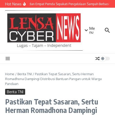
Lewati ke konten
Hot News
TNI AD dan Empat Pemda Sepakati Pengelolaan Sampah Berbasis Tek
Me
nu
Home
/
Berita TNI
/
Pastikan Tepat Sasaran, Sertu Herman
Romadhona Dampingi Distribusi Bantuan Pangan untuk Warga
Pandaan
Berita TNI
Pastikan Tepat Sasaran, Sertu
Herman Romadhona Dampingi