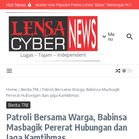
Lewati ke konten
Hot News
Bukan Sekadar Adu Pepadu! Polres Lotara ‘Bakar’ Semangat HUT KLU 
Me
nu
Home
/
Berita TNI
/
Patroli Bersama Warga, Babinsa Masbagik
Pererat Hubungan dan Jaga Kamtibmas
Berita TNI
Patroli Bersama Warga, Babinsa
Masbagik Pererat Hubungan dan
Jaga Kamtibmas