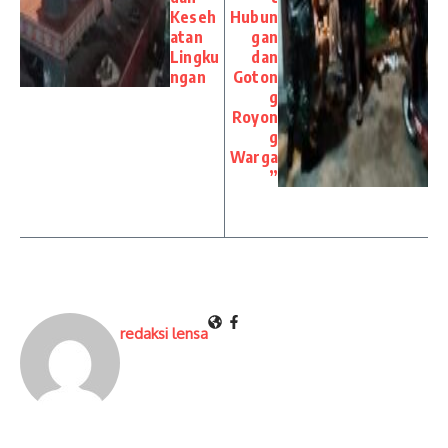
Keseh
Hubun
atan
gan
Lingku
dan
ngan
Goton
g
Royon
g
Warga
”
redaksi lensa