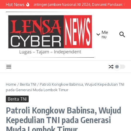
Lewati ke konten
Hot News
Lepas Kontingen Jambore Nasional XII 2026, Danramil Pandaan: Pram
Me
nu
Home
/
Berita TNI
/
Patroli Kongkow Babinsa, Wujud Kepedulian TNI
pada Generasi Muda Lombok Timur
Berita TNI
Patroli Kongkow Babinsa, Wujud
Kepedulian TNI pada Generasi
Muda Lombok Timur