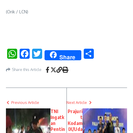
(Orik / LCN)
WhatsApp
Facebook
Twitter
Share
Share
Share this Article
Previous Article
Next Article
TNI
Prajuri
Ingatk
t
an
Kodam
Pentin
IX/Uda