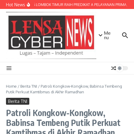
Lewati ke konten
Hot News
POLRES LOMBOK TIMUR RAIH PREDIKAT A PELAYANAN PRIMA, TERB
Me
nu
Home
/
Berita TNI
/
Patroli Kongkow-Kongkow, Babinsa Tembeng
Putik Perkuat Kamtibmas di Akhir Ramadhan
Berita TNI
Patroli Kongkow-Kongkow,
Babinsa Tembeng Putik Perkuat
Kamtibmas di Akhir Ramadhan