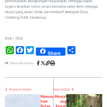
permasalahan dilingkungan masyarakat, sehingga dapat
segera dicarikan solusi secara bersama-sama demi menjaga
situasi yang aman, tertib, dan kondusif diwilayah Desa
Tembeng Putik,”tandasnya.
(Orik / 002)
WhatsApp
Facebook
Twitter
Share
Share
Share this Article
Previous Article
Next Article
Momen
Menjel
tum
ang
Bulan
Penut