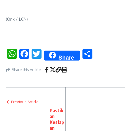
(Orik / LCN)
WhatsApp
Facebook
Twitter
Share
Share
Share this Article
Previous Article
Pastik
an
Kesiap
an