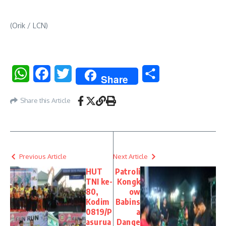
(Orik / LCN)
WhatsApp
Facebook
Twitter
Share
Share
Share this Article
Previous Article
Next Article
HUT
Patroli
TNI ke-
Kongk
80,
ow
Kodim
Babins
0819/P
a
asurua
Dange