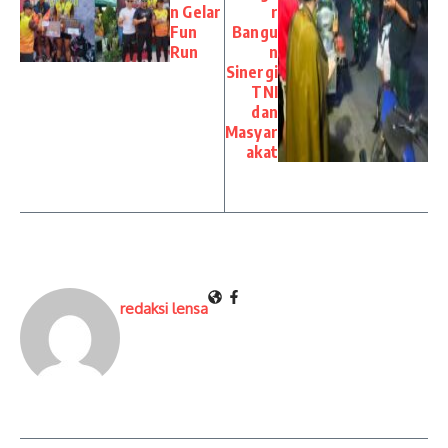
n Gelar
r
Fun
Bangu
Run
n
Sinergi
TNI
dan
Masyar
akat
redaksi lensa