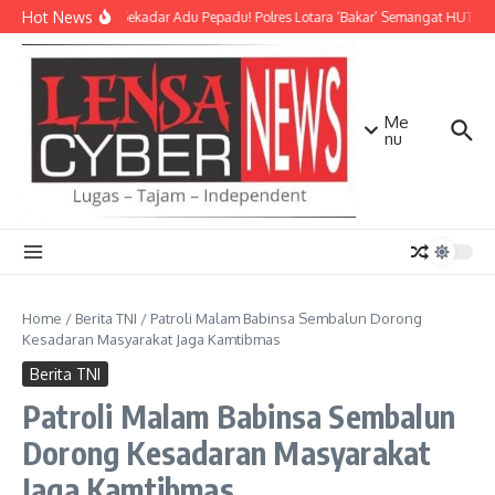
Lewati ke konten
Hot News
Bukan Sekadar Adu Pepadu! Polres Lotara ‘Bakar’ Semangat HUT KLU 
Me
nu
Home
/
Berita TNI
/
Patroli Malam Babinsa Sembalun Dorong
Kesadaran Masyarakat Jaga Kamtibmas
Berita TNI
Patroli Malam Babinsa Sembalun
Dorong Kesadaran Masyarakat
Jaga Kamtibmas