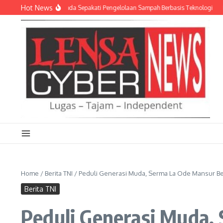
Lewati ke konten
Hot News
 dan Empat Pemda Sepakati Pengelolaan Sampah Berbasis Teknologi
Meriahka
Home
/
Berita TNI
/
Peduli Generasi Muda, Serma La Ode Mansur Be
Berita TNI
Peduli Generasi Muda,