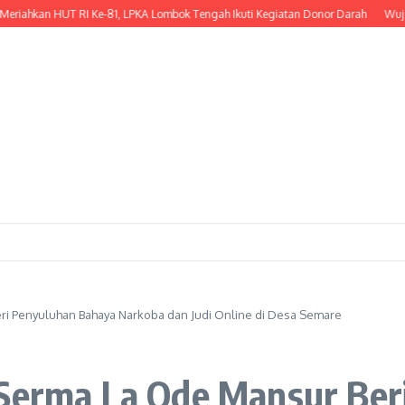
n HUT RI Ke-81, LPKA Lombok Tengah Ikuti Kegiatan Donor Darah
Wujud Kepedu
ri Penyuluhan Bahaya Narkoba dan Judi Online di Desa Semare
 Serma La Ode Mansur Be