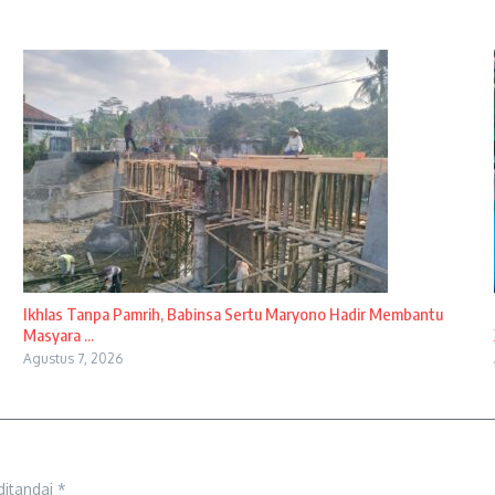
Ikhlas Tanpa Pamrih, Babinsa Sertu Maryono Hadir Membantu
Masyara ...
Agustus 7, 2026
ditandai
*