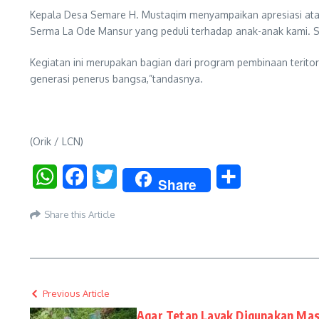
Kepala Desa Semare H. Mustaqim menyampaikan apresiasi atas 
Serma La Ode Mansur yang peduli terhadap anak-anak kami. Sem
Kegiatan ini merupakan bagian dari program pembinaan terito
generasi penerus bangsa,”tandasnya.
(Orik / LCN)
WhatsApp
Facebook
Twitter
Share
Share
Share this Article
Previous Article
Agar Tetap Layak Digunakan Mas