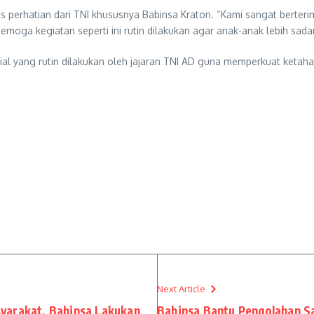
perhatian dari TNI khususnya Babinsa Kraton. “Kami sangat berteri
oga kegiatan seperti ini rutin dilakukan agar anak-anak lebih sada
rial yang rutin dilakukan oleh jajaran TNI AD guna memperkuat keta
Next Article
yarakat, Babinsa Lakukan
Babinsa Bantu Pengolahan S