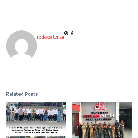
redaksi lensa
Related Posts