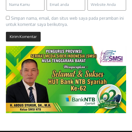
Simpan nama, email, dan situs web saya pada peramban ini
untuk komentar saya berikutnya.