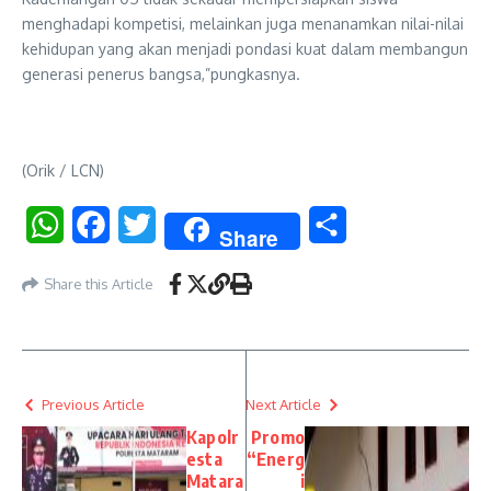
menghadapi kompetisi, melainkan juga menanamkan nilai-nilai
kehidupan yang akan menjadi pondasi kuat dalam membangun
generasi penerus bangsa,”pungkasnya.
(Orik / LCN)
WhatsApp
Facebook
Twitter
Share
Share
Share this Article
Previous Article
Next Article
Kapolr
Promo
esta
“Energ
Matara
i