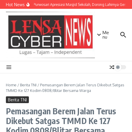
Lewati ke konten
Hot News
Danramil Purwosari Apresiasi Masjid Sekolah, Dorong Lahirnya Genera
Me
nu
Home
/
Berita TNI
/
Pemasangan Berem Jalan Terus Dikebut Satgas
TMMD Ke 127 Kodim 0808/Blitar Bersama Warga
Berita TNI
Pemasangan Berem Jalan Terus
Dikebut Satgas TMMD Ke 127
Kodim 0808/Blitar Bersama