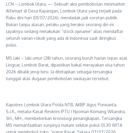
LCN – Lombok Utara, — Sebuah aksi pembobolan minimarket
Alfamart di Desa Kayangan, Lombok Utara yang terjadi pada
Rabu dini hari (01/07/2026), mendadak jadi sorotan publik.
Bukan tanpa alasan, pelaku yang beraksi seorang diri ini
layaknya sedang melakukan “stock opname” alias mendaftar
seluruh varian rokok yang ada di Indonesia saat diringkus
polisi.
MS laki – laki umur (28) tahun, seorang buruh harian lepas asal
Lingsar, Lombok Barat, dipastikan bakal merayakan sisa tahun
2026 dibalik jeruji besi. Ia ditetapkan sebagai tersangka
tunggal atas dugaan pembobolan swalayan tersebut.
Kapolres Lombok Utara Polda NTB, AKBP Agus Purwanta,
S.I.K., melalui Kasat Reskrim IPTU I Nyoman Komang Wilandra,
SH., MH., membeberkan kronologi penangkapan. Tersangka
MS memanfaatkan sunyinya malam sekitar pukul 01.30 WITA
untuk membobol toko, “papar Kasat, Selasa 07/07/2026.