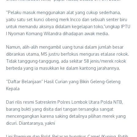
“Pelaku masuk menggunakan alat yang cukup sederhana,
yaitu satu set kunci obeng merk Incco dan sebuah senter biru
untuk memandu aksinya didalam kegelapan toko,”ungkap IPTU
I Nyoman Komang Wilandra dihadapan awak media.
Namun, alih-alih mengambil uang tunai dalam jumlah besar
dibrankas utama, MS justru berfokus menguras etalase rokok.
Tidak tanggung-tanggung, ada sekitar 58 jenis/merek rokok
berbeda yang ia masukkan ke dalam kantong jarahannya.
“Daftar Belanjaan” Hasil Curian yang Bikin Geleng-Geleng
Kepala
Dari rilis resmi Satreskrim Polres Lombok Utara Polda NTB,
barang bukti yang disita dari tangan tersangka sangat
mencengangkan karena saking detailnya pilihan merek yang
dicuri. Diantaranya, yakni
Lini Premium dan Bold, Belasan bungkus Camel (Kuning, Putih,