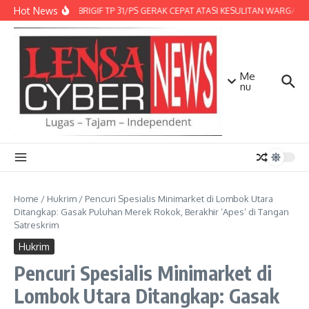
Lewati ke konten
Hot News
DENMA BRIGIF TP 31/PS GERAK CEPAT ATASI KESULITAN WARGA, DI
Me
nu
Home
/
Hukrim
/
Pencuri Spesialis Minimarket di Lombok Utara
Ditangkap: Gasak Puluhan Merek Rokok, Berakhir ‘Apes’ di Tangan
Satreskrim
Hukrim
Pencuri Spesialis Minimarket di
Lombok Utara Ditangkap: Gasak