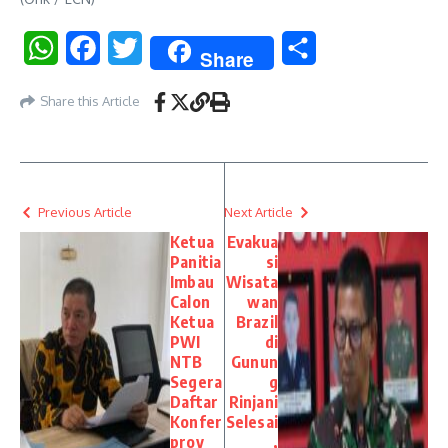
WhatsApp
Facebook
Twitter
Share
Share
Share this Article
Previous Article
Next Article
Ketua
Evakua
Panitia
si
Imbau
Wisata
Calon
wan
Ketua
Brazil
PWI
di
NTB
Gunun
Segera
g
Daftar
Rinjani
Konfer
Selesai
prov
,