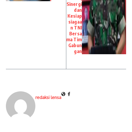
Sinergi
dan
Kesiap
siagaa
n TNI
Bersa
ma Tim
Gabun
gan
redaksi lensa