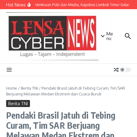
Lewati ke konten
Hot News
Perkuat Kemitraan Polri dan Media, Kapolres Lombok Timur Gelar Si
Me
nu
Home
/
Berita TNI
/
Pendaki Brasil Jatuh di Tebing Curam, Tim SAR
Berjuang Melawan Medan Ekstrem dan Cuaca Buruk
Berita TNI
Pendaki Brasil Jatuh di Tebing
Curam, Tim SAR Berjuang
Melawan Medan Ekstrem dan