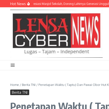
Lewati ke konten
Hot News
amil Purwosari Apresiasi Masjid Sekolah, Dorong Lahirnya Generasi Unggul
Per
Home
/
Berita TNI
/
Penetapan Waktu ( Taptu) Dan Pawai Obor Hut 
Berita TNI
Penetapan Waktu ( Tap