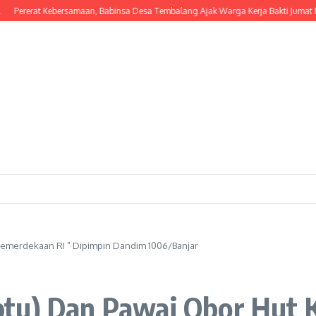
erat Kebersamaan, Babinsa Desa Tembalang Ajak Warga Kerja Bakti Jumat Bersih
Kemerdekaan RI ” Dipimpin Dandim 1006/Banjar
tu) Dan Pawai Obor Hut 