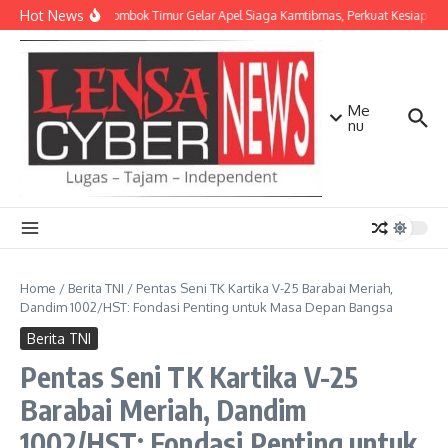
Lewati ke konten
Hot News
Polres Lombok Timur Gelar Apel Siaga Kamtibmas, Perkuat Kesiapan
Me
nu
Home
/
Berita TNI
/
Pentas Seni TK Kartika V-25 Barabai Meriah,
Dandim 1002/HST: Fondasi Penting untuk Masa Depan Bangsa
Berita TNI
Pentas Seni TK Kartika V-25
Barabai Meriah, Dandim
1002/HST: Fondasi Penting untuk