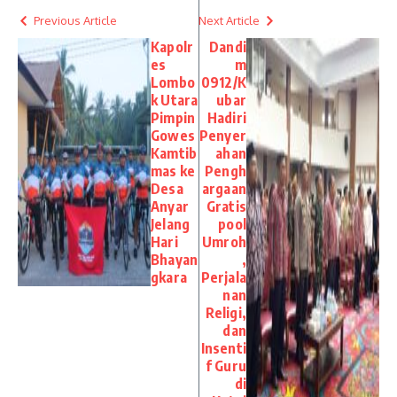
Previous Article
Next Article
Kapolr
Dandi
es
m
Lombo
0912/K
k Utara
ubar
Pimpin
Hadiri
Gowes
Penyer
Kamtib
ahan
mas ke
Pengh
Desa
argaan
Anyar
Gratis
Jelang
pool
Hari
Umroh
Bhayan
,
gkara
Perjala
nan
Religi,
dan
Insenti
f Guru
di