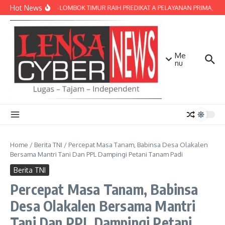
Lewati ke konten
Hot News
POLRES LOMBOK TIMUR RAIH PREDIKAT A PELAYANAN PRIMA, TERBA
Me
nu
Home
/
Berita TNI
/
Percepat Masa Tanam, Babinsa Desa Olakalen
Bersama Mantri Tani Dan PPL Dampingi Petani Tanam Padi
Berita TNI
Percepat Masa Tanam, Babinsa
Desa Olakalen Bersama Mantri
Tani Dan PPL Dampingi Petani