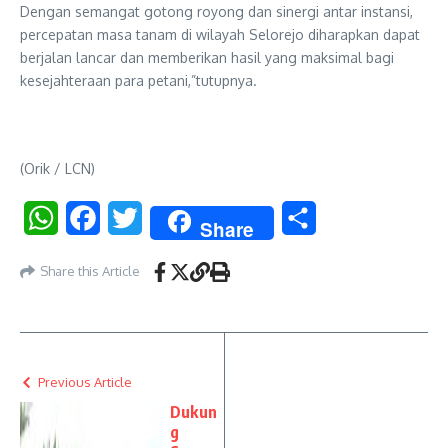
Dengan semangat gotong royong dan sinergi antar instansi,
percepatan masa tanam di wilayah Selorejo diharapkan dapat
berjalan lancar dan memberikan hasil yang maksimal bagi
kesejahteraan para petani,”tutupnya.
(Orik / LCN)
WhatsApp
Facebook
Twitter
Share
Share
Share this Article
Previous Article
Dukun
g