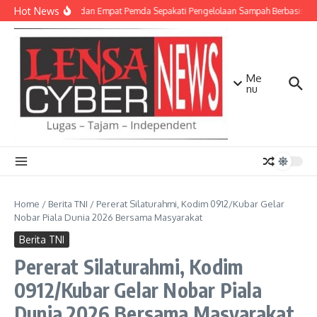
Lewati ke konten
Hot News
TNI AD dan Empat Pemda Sepakati Pengelolaan Sampah Berbasis Tek
Me
nu
Home
/
Berita TNI
/
Pererat Silaturahmi, Kodim 0912/Kubar Gelar
Nobar Piala Dunia 2026 Bersama Masyarakat
Berita TNI
Pererat Silaturahmi, Kodim
0912/Kubar Gelar Nobar Piala
Dunia 2026 Bersama Masyarakat