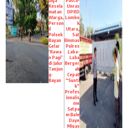
Jaga
Pasca-
Kesela
Unras
matan
DPRD
Warga,
Lombo
Person
k
il
Utara,
Polsek
Sat
Bayan
Binmas
Gelar
Polres
‘Rawa
Laba-
n Pagi’
Laba
di Jalur
Berger
Tanjun
ak
g-
Cepat
Bayan
“Sunti
k”
Profes
ionalis
me
Satpa
m Bale
Daye
Migas