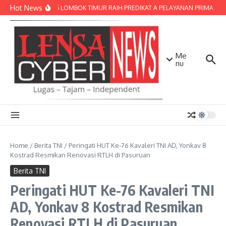
Lewati ke konten
Hot News
POLRES LOMBOK TIMUR RAIH PREDIKAT A PELAYANAN PRIMA, TERBA
Me
nu
Home
/
Berita TNI
/
Peringati HUT Ke-76 Kavaleri TNI AD, Yonkav 8
Kostrad Resmikan Renovasi RTLH di Pasuruan
Berita TNI
Peringati HUT Ke-76 Kavaleri TNI
AD, Yonkav 8 Kostrad Resmikan
Renovasi RTLH di Pasuruan