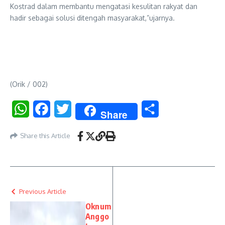
Kostrad dalam membantu mengatasi kesulitan rakyat dan
hadir sebagai solusi ditengah masyarakat,”ujarnya.
(Orik / 002)
WhatsApp
Facebook
Twitter
Share
Share
Share this Article
Previous Article
Oknum
Anggo