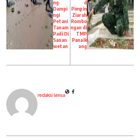
ng
d
Dampi
Pimpin
ngi
Ziarah
Petani
Rombo
Tanam
ngan di
Padi Di
TMP
Sanan
Panaik
wetan
ang
redaksi lensa