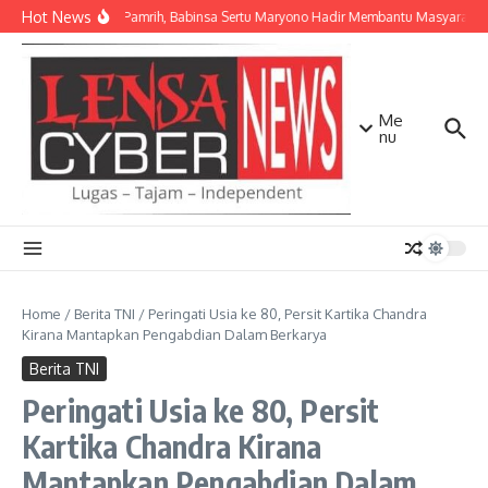
Lewati ke konten
Hot News
Ikhlas Tanpa Pamrih, Babinsa Sertu Maryono Hadir Membantu Masyaraka
Me
nu
Home
/
Berita TNI
/
Peringati Usia ke 80, Persit Kartika Chandra
Kirana Mantapkan Pengabdian Dalam Berkarya
Berita TNI
Peringati Usia ke 80, Persit
Kartika Chandra Kirana
Mantapkan Pengabdian Dalam