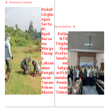
Previous Article
Peduli
Lingku
ngan
Sertu
Next Article
M.
Ayub
Polda
Bersa
NTB
ma
Tingka
Warga
tkan
Tlump
Profes
u
ionalis
Laksan
me
akan
Satpa
Penghi
m PLN
jauan
melalui
Tanam
Pembi
Pohon
naan
Akasia
Teknis