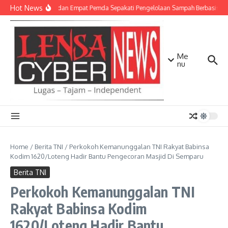
Lewati ke konten
Hot News
TNI AD dan Empat Pemda Sepakati Pengelolaan Sampah Berbasis Tek
Me
nu
Home
/
Berita TNI
/
Perkokoh Kemanunggalan TNI Rakyat Babinsa
Kodim 1620/Loteng Hadir Bantu Pengecoran Masjid Di Semparu
Berita TNI
Perkokoh Kemanunggalan TNI
Rakyat Babinsa Kodim
1620/Loteng Hadir Bantu