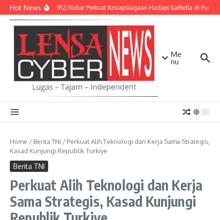
Lewati ke konten
Hot News
Kodim 0912/Kubar Perkuat Kesiapsiagaan Hadapi Karhutla di Punca
Me
nu
Home
/
Berita TNI
/
Perkuat Alih Teknologi dan Kerja Sama Strategis,
Kasad Kunjungi Republik Turkiye
Berita TNI
Perkuat Alih Teknologi dan Kerja
Sama Strategis, Kasad Kunjungi
Republik Turkiye