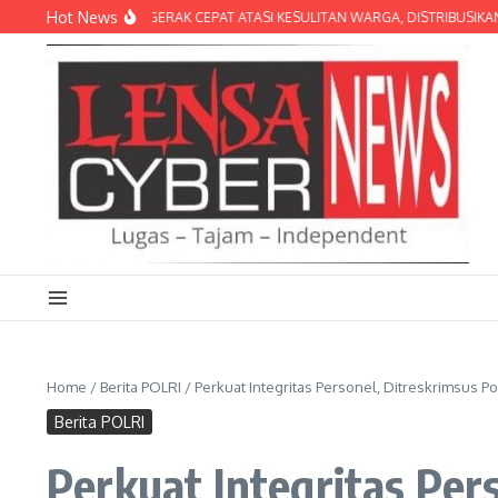
Lewati ke konten
Hot News
RIGIF TP 31/PS GERAK CEPAT ATASI KESULITAN WARGA, DISTRIBUSIKAN AIR B
Home
/
Berita POLRI
/
Perkuat Integritas Personel, Ditreskrimsus 
Berita POLRI
Perkuat Integritas Per