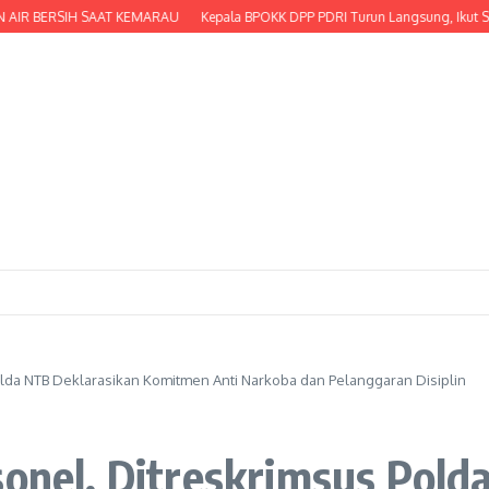
ERSIH SAAT KEMARAU
Kepala BPOKK DPP PDRI Turun Langsung, Ikut Serta Men
Polda NTB Deklarasikan Komitmen Anti Narkoba dan Pelanggaran Disiplin
sonel, Ditreskrimsus Pold