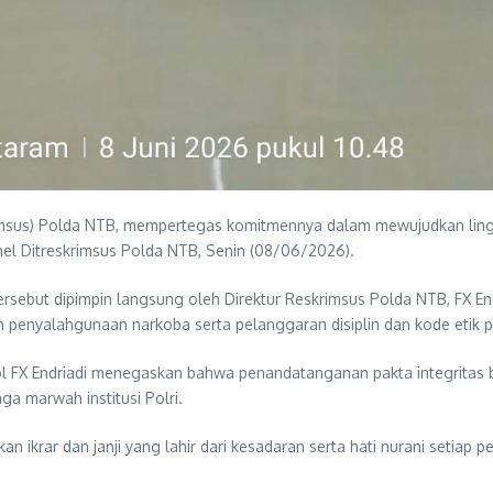
imsus) Polda NTB, mempertegas komitmennya dalam mewujudkan lingkun
nel Ditreskrimsus Polda NTB, Senin (08/06/2026).
but dipimpin langsung oleh Direktur Reskrimsus Polda NTB, FX Endriad
enyalahgunaan narkoba serta pelanggaran disiplin dan kode etik pro
 FX Endriadi menegaskan bahwa penandatanganan pakta integritas b
a marwah institusi Polri.
kan ikrar dan janji yang lahir dari kesadaran serta hati nurani setia