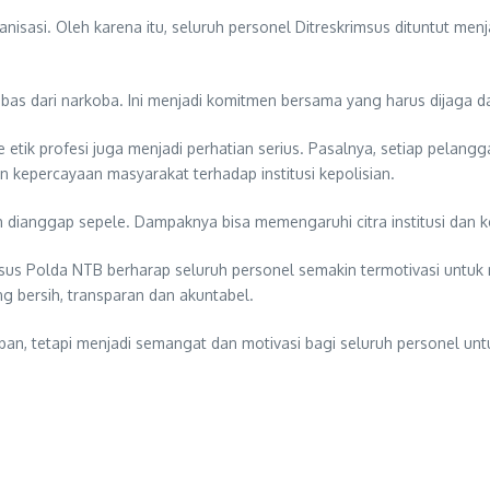
nisasi. Oleh karena itu, seluruh personel Ditreskrimsus dituntut men
as dari narkoba. Ini menjadi komitmen bersama yang harus dijaga da
 etik profesi juga menjadi perhatian serius. Pasalnya, setiap pelan
n kepercayaan masyarakat terhadap institusi kepolisian.
eh dianggap sepele. Dampaknya bisa memengaruhi citra institusi dan 
imsus Polda NTB berharap seluruh personel semakin termotivasi untuk
g bersih, transparan dan akuntabel.
eban, tetapi menjadi semangat dan motivasi bagi seluruh personel unt