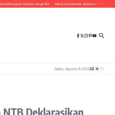
suport Gerakan Langit Biru
Bekali Dansatkowil, Wakasad Tekankan Pentingny
Sabtu, Agustus 8, 2026
a NTB Deklarasikan