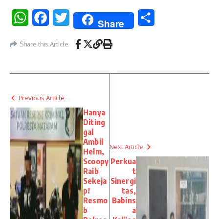
WhatsApp
Facebook
Twitter
Share
Share
Share this Article
Previous Article
Hanya
Diting
gal
Ambil
Next Article
Helm,
Scoopy
Perkua
Raib
t
Sekeja
Sinergi
p!
tas,
Resmo
Babins
b
a