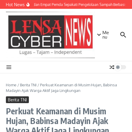
Lewati ke konten
Hot News
TNI AD dan Empat Pemda Sepakati Pengelolaan Sampah Berbasis Tek
Me
nu
Home
/
Berita TNI
/
Perkuat Keamanan di Musim Hujan, Babinsa
Madayin Ajak Warga Aktif Jaga Lingkungan
Berita TNI
Perkuat Keamanan di Musim
Hujan, Babinsa Madayin Ajak
Warga Aktif Jaga Lingkungan