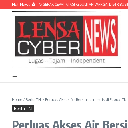
Lewati ke konten
Hot News
 BRIGIF TP 31/PS GERAK CEPAT ATASI KESULITAN WARGA, DISTRIBUSIKAN AI
Home
/
Berita TNI
/
Perluas Akses Air Bersih dan Listrik di Papua,
Berita TNI
Perluas Akses Air Bers