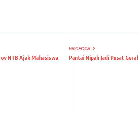
Next Article
rov NTB Ajak Mahasiswa
Pantai Nipah Jadi Pusat Ger