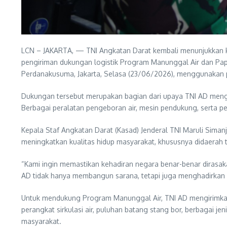
LCN – JAKARTA, — TNI Angkatan Darat kembali menunjukkan
pengiriman dukungan logistik Program Manunggal Air dan Pa
Perdanakusuma, Jakarta, Selasa (23/06/2026), menggunakan 
Dukungan tersebut merupakan bagian dari upaya TNI AD menghad
Berbagai peralatan pengeboran air, mesin pendukung, serta p
Kepala Staf Angkatan Darat (Kasad) Jenderal TNI Maruli Si
meningkatkan kualitas hidup masyarakat, khususnya didaerah te
“Kami ingin memastikan kehadiran negara benar-benar dirasak
AD tidak hanya membangun sarana, tetapi juga menghadirkan h
Untuk mendukung Program Manunggal Air, TNI AD mengirimkan berb
perangkat sirkulasi air, puluhan batang stang bor, berbagai j
masyarakat.