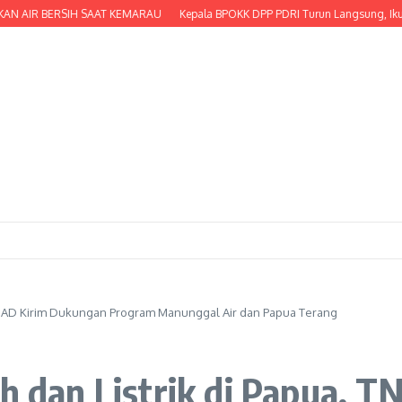
R BERSIH SAAT KEMARAU
Kepala BPOKK DPP PDRI Turun Langsung, Ikut Serta M
 TNI AD Kirim Dukungan Program Manunggal Air dan Papua Terang
ih dan Listrik di Papua, 