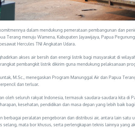
 komitmennya dalam mendukung pemerataan pembangunan dan pening
pua Terang menuju Wamena, Kabupaten Jayawijaya, Papua Pegununga
pesawat Hercules TNI Angkatan Udara.
irkan akses air bersih dan energi listrik bagi masyarakat di wilaya
erangkat pembangkit listrik dikirim guna mendukung pelaksanaan pro
manjuntak, M.Sc., menegaskan Program Manunggal Air dan Papua Ter
rpencil dan terluar.
an oleh seluruh rakyat Indonesia, termasuk saudara-saudara kita di
arapan, kesehatan, pendidikan dan masa depan yang lebih baik bagi 
agai peralatan pengeboran dan distribusi air, antara lain satu unit m
enis selang, mata bor khusus, serta perlengkapan teknis lainnya yan