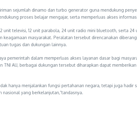
iman sejumlah dinamo dan turbo generator guna mendukung penyediaan
endukung proses belajar mengajar, serta memperluas akses informasi
 unit televisi, 12 unit parabola, 24 unit radio mini bluetooth, serta
an keagamaan masyarakat. Peralatan tersebut direncanakan diberan
tuan tugas dan dukungan lainnya.
aya pemerintah dalam memperluas akses layanan dasar bagi masya
D dan TNI AU, berbagai dukungan tersebut diharapkan dapat memberika
tidak hanya menjalankan fungsi pertahanan negara, tetapi juga hadi
nasional yang berkelanjutan,”tandasnya.