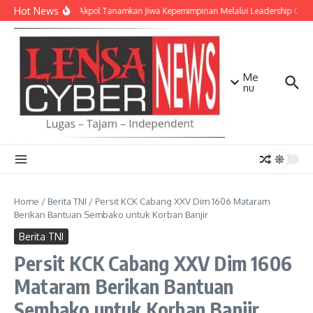
Lewati ke konten
Hot News
Taruna Akpol Tanamkan Jiwa Kepemimpinan Melalui Leadership Camp
Me
nu
Home
/
Berita TNI
/
Persit KCK Cabang XXV Dim 1606 Mataram
Berikan Bantuan Sembako untuk Korban Banjir
Berita TNI
Persit KCK Cabang XXV Dim 1606
Mataram Berikan Bantuan
Sembako untuk Korban Banjir