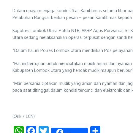
Dalam upaya menjaga kondusifitas Kamtibmas selama libur panja
Pelabuhan Bangsal berikan pesan – pesan Kamtibmas kepada w
Kapolres Lombok Utara Polda NTB, AKBP Agus Purwanta, S.I.K
Utara sedang melaksanakan operasi terpusat dengan sandi Ke
“Dalam hal ini Polres Lombok Utara mendirikan Pos pelayana
“Hal ini bertujuan untuk menciptakan mudik aman dan nyaman 
Kabupaten Lombok Utara yang hendak mudik maupun berlibur”
“Mari bersama ciptakan mudik yang aman dan nyaman dan jaga k
pada saat ditinggal dalam kondisi terkunci dan elektronik d
(Orik / LCN)
WhatsApp
Facebook
Twitter
Share