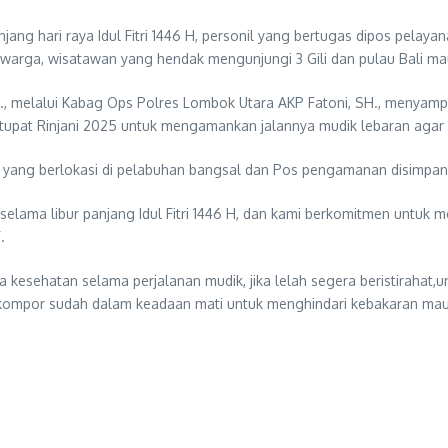
ng hari raya Idul Fitri 1446 H, personil yang bertugas dipos pelayan
arga, wisatawan yang hendak mengunjungi 3 Gili dan pulau Bali ma
., melalui Kabag Ops Polres Lombok Utara AKP Fatoni, SH., menyamp
tupat Rinjani 2025 untuk mengamankan jalannya mudik lebaran agar 
n yang berlokasi di pelabuhan bangsal dan Pos pengamanan disimpan
selama libur panjang Idul Fitri 1446 H, dan kami berkomitmen untuk
.
esehatan selama perjalanan mudik, jika lelah segera beristirahat,u
an kompor sudah dalam keadaan mati untuk menghindari kebakaran ma