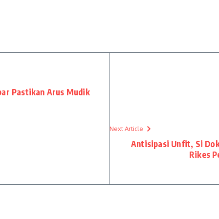
bar Pastikan Arus Mudik
Next Article
Antisipasi Unfit, Si D
Rikes P