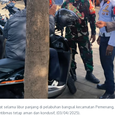
t selama libur panjang di pelabuhan bangsal kecamatan Pemenang, P
ibmas tetap aman dan kondusif, (03/04/2025).