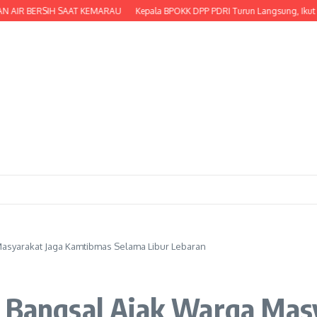
R BERSIH SAAT KEMARAU
Kepala BPOKK DPP PDRI Turun Langsung, Ikut Serta M
Masyarakat Jaga Kamtibmas Selama Libur Lebaran
n Bangsal Ajak Warga Mas