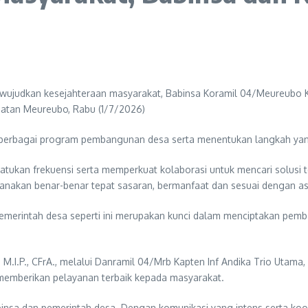
wujudkan kesejahteraan masyarakat, Babinsa Koramil 04/Meureubo 
atan Meureubo, Rabu (1/7/2026)
berbagai program pembangunan desa serta menentukan langkah yan
tukan frekuensi serta memperkuat kolaborasi untuk mencari solusi t
nakan benar-benar tepat sasaran, bermanfaat dan sesuai dengan as
pemerintah desa seperti ini merupakan kunci dalam menciptakan pe
., M.I.P., CFrA., melalui Danramil 04/Mrb Kapten Inf Andika Trio Ut
memberikan pelayanan terbaik kepada masyarakat.
abinsa dan pemerintah desa. Dengan komunikasi yang intens serta koo