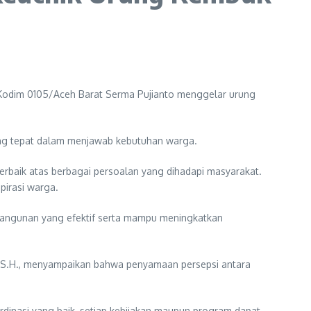
Kodim 0105/Aceh Barat Serma Pujianto menggelar urung
g tepat dalam menjawab kebutuhan warga.
erbaik atas berbagai persoalan yang dihadapi masyarakat.
pirasi warga.
mbangunan yang efektif serta mampu meningkatkan
ama, S.H., menyampaikan bahwa penyamaan persepsi antara
rdinasi yang baik, setiap kebijakan maupun program dapat