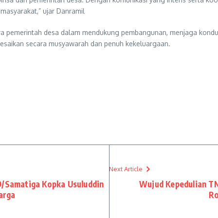
asyarakat,” ujar Danramil
tra pemerintah desa dalam mendukung pembangunan, menjaga kondusi
elesaikan secara musyawarah dan penuh kekeluargaan.
Next Article
9/Samatiga Kopka Usuluddin
Wujud Kepedulian TN
arga
Ro