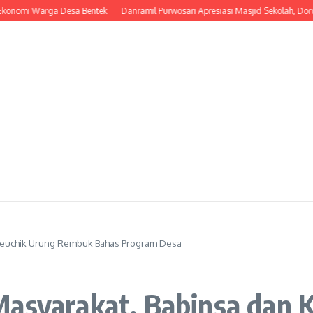
nomi Warga Desa Bentek
Danramil Purwosari Apresiasi Masjid Sekolah, Dorong
 Keuchik Urung Rembuk Bahas Program Desa
Masyarakat, Babinsa dan