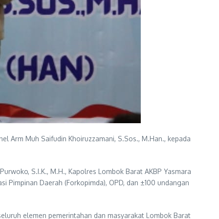
el Arm Muh Saifudin Khoiruzzamani, S.Sos., M.Han., kepada
 Purwoko, S.I.K., M.H., Kapolres Lombok Barat AKBP Yasmara
ikasi Pimpinan Daerah (Forkopimda), OPD, dan ±100 undangan
 seluruh elemen pemerintahan dan masyarakat Lombok Barat