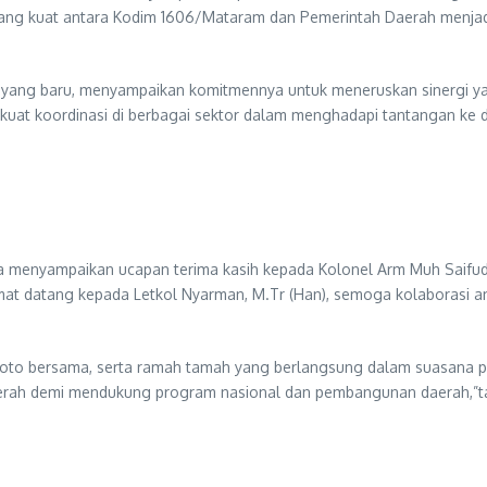
ng kuat antara Kodim 1606/Mataram dan Pemerintah Daerah menjadi 
 yang baru, menyampaikan komitmennya untuk meneruskan sinergi yan
uat koordinasi di berbagai sektor dalam menghadapi tantangan ke d
 menyampaikan ucapan terima kasih kepada Kolonel Arm Muh Saifudin
t datang kepada Letkol Nyarman, M.Tr (Han), semoga kolaborasi a
foto bersama, serta ramah tamah yang berlangsung dalam suasana pe
erah demi mendukung program nasional dan pembangunan daerah,”t