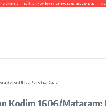
kan HUT RI Ke-81, LPKA Lombok Tengah Ikuti Kegiatan Donor Darah
Wujud Kep
rerat Sinergi TNI dan Pemerintah Daerah
n Kodim 1606/Mataram: Pe