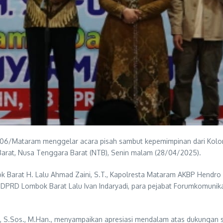
1606/Mataram menggelar acara pisah sambut kepemimpinan dari Kolon
 Barat, Nusa Tenggara Barat (NTB), Senin malam (28/04/2025).
ok Barat H. Lalu Ahmad Zaini, S.T., Kapolresta Mataram AKBP Hendro
tua DPRD Lombok Barat Lalu Ivan Indaryadi, para pejabat Forumkomun
, S.Sos., M.Han., menyampaikan apresiasi mendalam atas dukungan