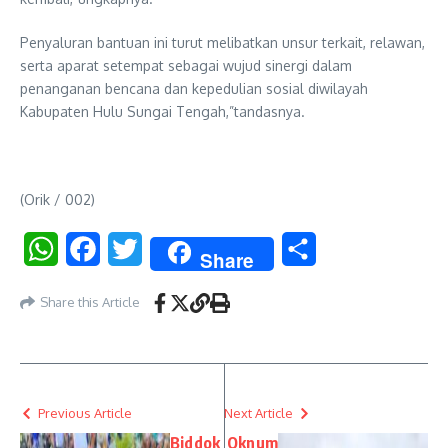
Penyaluran bantuan ini turut melibatkan unsur terkait, relawan,
serta aparat setempat sebagai wujud sinergi dalam
penanganan bencana dan kepedulian sosial diwilayah
Kabupaten Hulu Sungai Tengah,”tandasnya.
(Orik / 002)
WhatsApp
Facebook
Twitter
Share
Share
Share this Article
Previous Article
Next Article
Biddok
Oknum