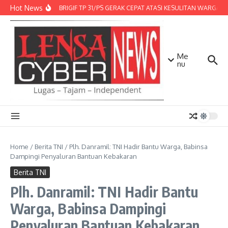
Lewati ke konten
Hot News
DENMA BRIGIF TP 31/PS GERAK CEPAT ATASI KESULITAN WARGA, D
Me
nu
Home
/
Berita TNI
/
Plh. Danramil: TNI Hadir Bantu Warga, Babinsa
Dampingi Penyaluran Bantuan Kebakaran
Berita TNI
Plh. Danramil: TNI Hadir Bantu
Warga, Babinsa Dampingi
Penyaluran Bantuan Kebakaran