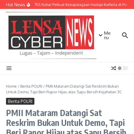
Lewati ke konten
Hot News
Kodim 0912/Kubar Perkuat Kesiapsiagaan Hadapi Karhutla di Punca
Me
nu
Home
/
Berita POLRI
/
PMII Mataram Datangi Sat Reskrim Bukan
Untuk Demo, Tapi Beri Rapor Hijau atas Sapu Bersih Kejahatan 3C
Berita POLRI
PMII Mataram Datangi Sat
Reskrim Bukan Untuk Demo, Tapi
Beri Rapor Hijau atas Sapu Bersih