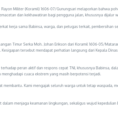
do Rayon Militer (Koramil) 1606-07/Gunungsari melaporkan bahwa poh
macetan dan kekhawatiran bagi pengguna jalan, khususnya dijalur w
berkat kerja sama Babinsa, warga, dan petugas terkait, pembersihan s
agesangan Timur Serka Moh. Johan Erikson dari Koramil 1606-05/Mat
l. Kesigapan tersebut mendapat perhatian langsung dari Kepala Dina
 terhadap peran aktif dan respons cepat TNI, khususnya Babinsa, dal
enghadapi cuaca ekstrem yang masih berpotensi terjadi.
at membantu. Kami mengajak seluruh warga untuk tetap waspada, me
akat dalam menjaga keamanan lingkungan, sekaligus wujud kepedulia