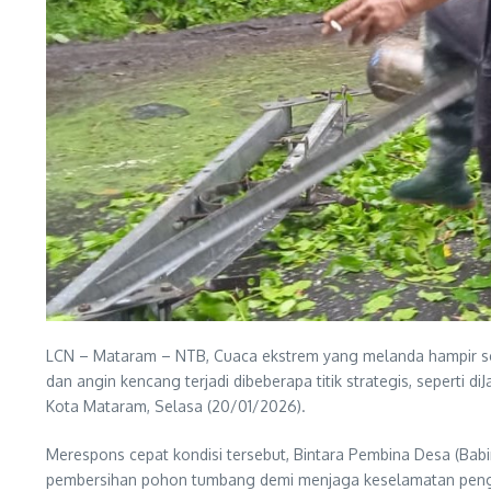
LCN – Mataram – NTB, Cuaca ekstrem yang melanda hampir se
dan angin kencang terjadi dibeberapa titik strategis, seperti 
Kota Mataram, Selasa (20/01/2026).
Merespons cepat kondisi tersebut, Bintara Pembina Desa (Babi
pembersihan pohon tumbang demi menjaga keselamatan penggun