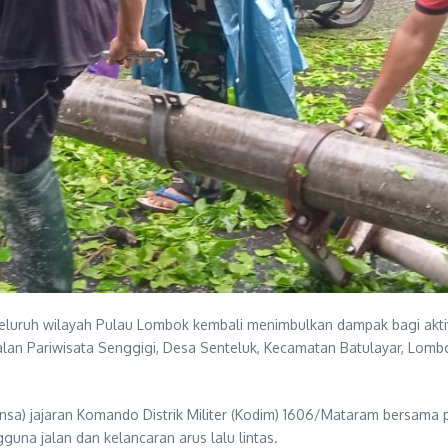
luruh wilayah Pulau Lombok kembali menimbulkan dampak bagi aktiv
diJalan Pariwisata Senggigi, Desa Senteluk, Kecamatan Batulayar, Lomb
nsa) jajaran Komando Distrik Militer (Kodim) 1606/Mataram bersama 
a jalan dan kelancaran arus lalu lintas.