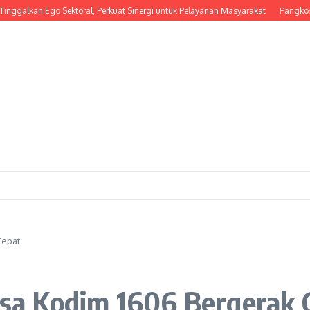
an Ego Sektoral, Perkuat Sinergi untuk Pelayanan Masyarakat
Pangkostrad Had
Cepat
sa Kodim 1606 Bergerak 