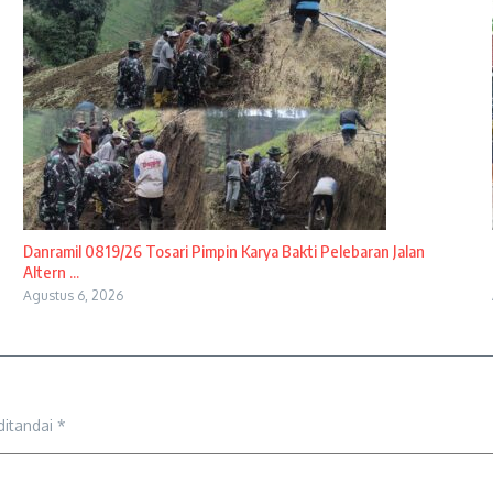
Danramil 0819/26 Tosari Pimpin Karya Bakti Pelebaran Jalan
Altern ...
Agustus 6, 2026
ditandai
*