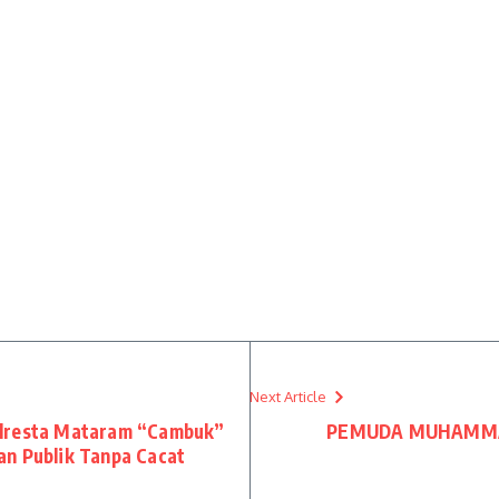
Next Article
olresta Mataram “Cambuk”
PEMUDA MUHAMMA
an Publik Tanpa Cacat