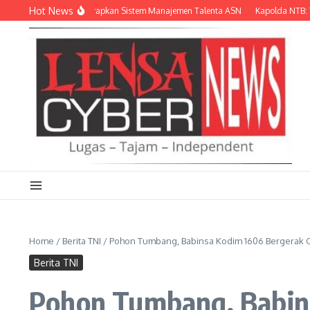
Lewati ke konten
Hot News
elangkah Lagi Terapkan Sistem Manajemen Talenta ASN
Kapolda NTB: Tinggalk
Home
/
Berita TNI
/
Pohon Tumbang, Babinsa Kodim 1606 Bergerak 
Berita TNI
Pohon Tumbang, Babin