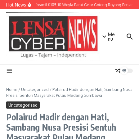
Lewati ke konten
Hot News
Babinsa Koramil 0105-10 Woyla Barat Gelar Gotong Royong Bersama W
Me
nu
Home
/
Uncategorized
/
Polairud Hadir dengan Hati, Sambang Nusa
Presisi Sentuh Masyarakat Pulau Medang Sumbawa
Uncategorized
Polairud Hadir dengan Hati,
Sambang Nusa Presisi Sentuh
Masyarakat Pulau Medang