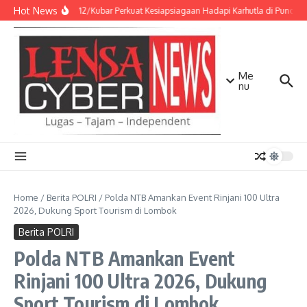
Lewati ke konten
Hot News
Kodim 0912/Kubar Perkuat Kesiapsiagaan Hadapi Karhutla di Puncak
Me
nu
Home
/
Berita POLRI
/
Polda NTB Amankan Event Rinjani 100 Ultra
2026, Dukung Sport Tourism di Lombok
Berita POLRI
Polda NTB Amankan Event
Rinjani 100 Ultra 2026, Dukung
Sport Tourism di Lombok