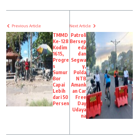
Previous Article
Next Article
TMMD
Patroli
Ke-128
Bersep
Kodim
eda
1615,
dan
Progre
Segwa
s
y,
Sumur
Polda
Bor
NTB
Capai
Amank
Lebih
an Car
dari 50
Free
Persen
Day
Udaya
na