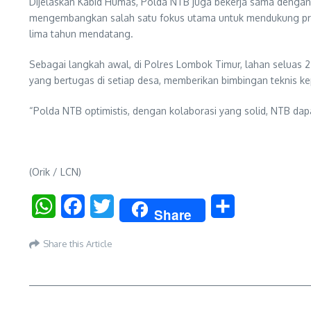
Dijelaskan Kabid Humas, Polda NTB juga bekerja sama dengan 
mengembangkan salah satu fokus utama untuk mendukung prog
lima tahun mendatang.
Sebagai langkah awal, di Polres Lombok Timur, lahan seluas
yang bertugas di setiap desa, memberikan bimbingan teknis 
“Polda NTB optimistis, dengan kolaborasi yang solid, NTB dap
(Orik / LCN)
WhatsApp
Facebook
Twitter
Share
Share
Share this Article