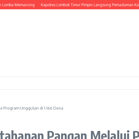
omba Memancing
Kapolres Lombok Timur Pimpin Langsung Pemadaman Karhutla
 Program Unggulan di 1.166 Desa
ahanan Pangan Melalui P