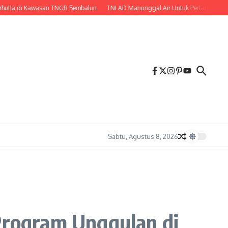
 di Kawasan TNGR Sembalun
TNI AD Manunggal Air Untuk Pertanian, Babinsa
Sabtu, Agustus 8, 2026
rogram Unggulan di