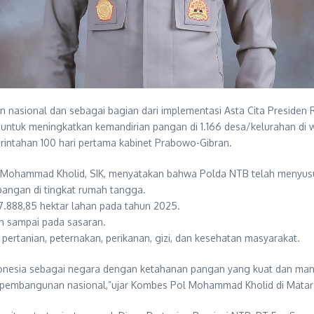
sional dan sebagai bagian dari implementasi Asta Cita Presiden R
ntuk meningkatkan kemandirian pangan di 1.166 desa/kelurahan di w
intahan 100 hari pertama kabinet Prabowo-Gibran.
 Mohammad Kholid, SIK, menyatakan bahwa Polda NTB telah menyus
pangan di tingkat rumah tangga.
7.888,85 hektar lahan pada tahun 2025.
ah sampai pada sasaran.
pertanian, peternakan, perikanan, gizi, dan kesehatan masyarakat.
donesia sebagai negara dengan ketahanan pangan yang kuat dan mandi
pembangunan nasional,”ujar Kombes Pol Mohammad Kholid di Mataram