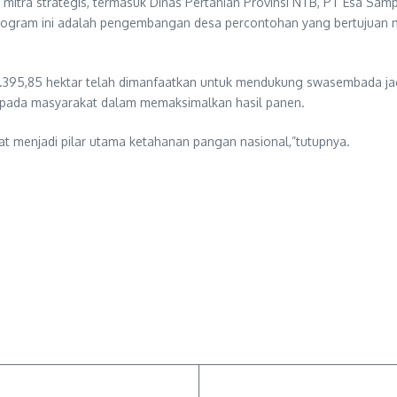
mitra strategis, termasuk Dinas Pertanian Provinsi NTB, PT Esa Sa
ram ini adalah pengembangan desa percontohan yang bertujuan men
 2.395,85 hektar telah dimanfaatkan untuk mendukung swasembada ja
kepada masyarakat dalam memaksimalkan hasil panen.
at menjadi pilar utama ketahanan pangan nasional,”tutupnya.