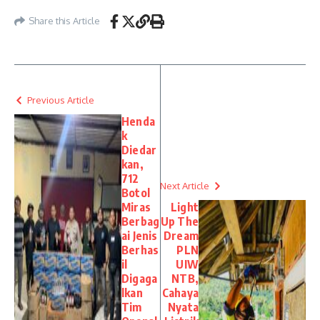
Share this Article
Previous Article
Henda
k
Diedar
kan,
712
Next Article
Botol
Miras
Light
Berbag
Up The
ai Jenis
Dream
Berhas
PLN
il
UIW
Digaga
NTB,
lkan
Cahaya
Tim
Nyata