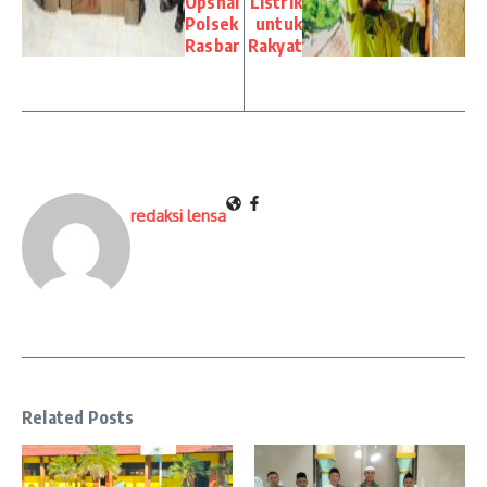
Opsnal
Listrik
Polsek
untuk
Rasbar
Rakyat
redaksi lensa
Related Posts