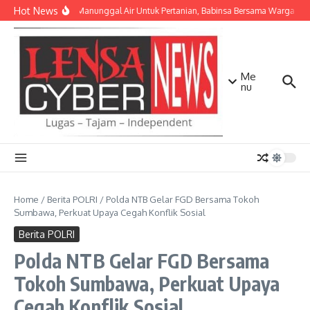
Lewati ke konten
Hot News
TNI AD Manunggal Air Untuk Pertanian, Babinsa Bersama Warga Ban
Me
nu
Home
/
Berita POLRI
/
Polda NTB Gelar FGD Bersama Tokoh
Sumbawa, Perkuat Upaya Cegah Konflik Sosial
Berita POLRI
Polda NTB Gelar FGD Bersama
Tokoh Sumbawa, Perkuat Upaya
Cegah Konflik Sosial