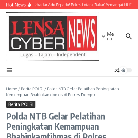
Lewati ke konten
Hot News
Bukan Sekadar Adu Pepadu! Polres Lotara ‘Bakar’ Semangat HUT KLU 
Me
nu
Home
/
Berita POLRI
/
Polda NTB Gelar Pelatihan Peningkatan
Kemampuan Bhabinkamtibmas di Polres Dompu
Berita POLRI
Polda NTB Gelar Pelatihan
Peningkatan Kemampuan
Bhabinkamtibmas di Polres