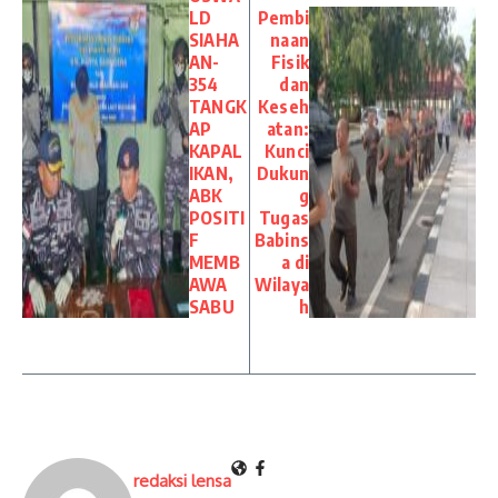
LD
Pembi
SIAHA
naan
AN-
Fisik
354
dan
TANGK
Keseh
AP
atan:
KAPAL
Kunci
IKAN,
Dukun
ABK
g
POSITI
Tugas
F
Babins
MEMB
a di
AWA
Wilaya
SABU
h
redaksi lensa