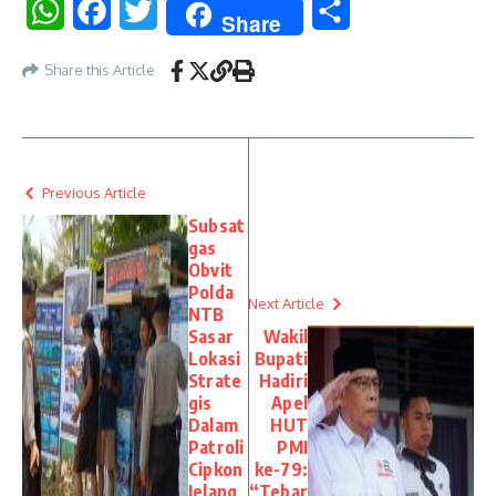
WhatsApp
Facebook
Twitter
Share
Share
Share this Article
Previous Article
Subsat
gas
Obvit
Polda
Next Article
NTB
Sasar
Wakil
Lokasi
Bupati
Strate
Hadiri
gis
Apel
Dalam
HUT
Patroli
PMI
Cipkon
ke-79:
Jelang
“Tebar