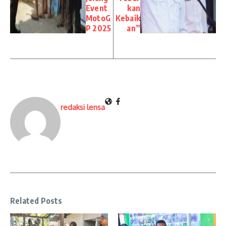
Event
kan
MotoG
Kebaik
P 2025
an”
redaksi lensa
Related Posts