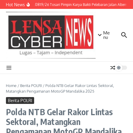
Lewati ke konten
Hot News
Danramil 0819/26 Tosari Pimpin Karya Bakti Pelebaran Jalan Alternat
Me
nu
Home
/
Berita POLRI
/
Polda NTB Gelar Rakor Lintas Sektoral,
Matangkan Pengamanan MotoGP Mandalika 2025
Berita POLRI
Polda NTB Gelar Rakor Lintas
Sektoral, Matangkan
Pengamanan MotoGP Mandalika