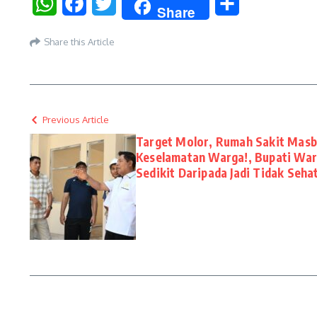
WhatsApp
Facebook
Twitter
Share
Share
Share this Article
Previous Article
Target Molor, Rumah Sakit Masb
Keselamatan Warga!, Bupati War
Sedikit Daripada Jadi Tidak Seha