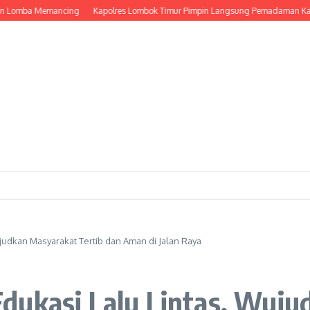
ba Memancing
Kapolres Lombok Timur Pimpin Langsung Pemadaman Karhutla 
judkan Masyarakat Tertib dan Aman di Jalan Raya
dukasi Lalu Lintas, Wuju