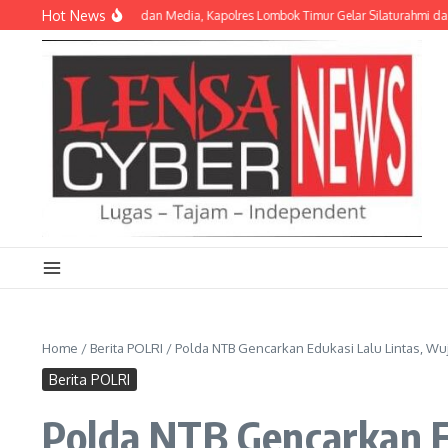
Lewati ke konten
Hot News
at Kemitraan Polri dan Media, Kapolres Lombok Timur Gelar Silaturahmi dan Lom
Home
/
Berita POLRI
/
Polda NTB Gencarkan Edukasi Lalu Lintas, Wu
Berita POLRI
Polda NTB Gencarkan E