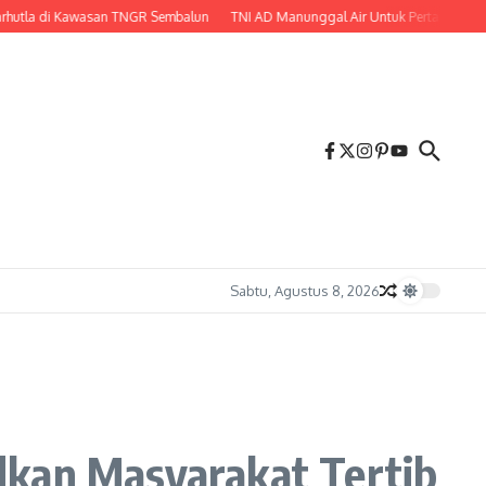
di Kawasan TNGR Sembalun
TNI AD Manunggal Air Untuk Pertanian, Babinsa 
Sabtu, Agustus 8, 2026
dkan Masyarakat Tertib