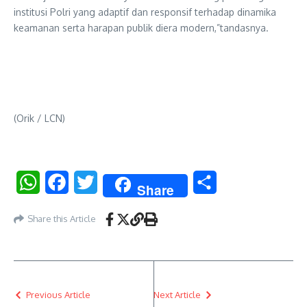
institusi Polri yang adaptif dan responsif terhadap dinamika
keamanan serta harapan publik diera modern,”tandasnya.
(Orik / LCN)
WhatsApp
Facebook
Twitter
Share
Share
Share this Article
Previous Article
Next Article