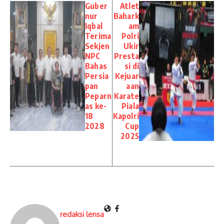
Guber
Atlet
nur
Bahark
Iqbal
am
Terima
Polri
Sekjen
Ukir
NPC
Presta
Bahas
si di
Persia
Kejuar
pan
aan
Peparn
Karate
as ke-
Piala
18
Kapolri
2028
Cup
2025
redaksi lensa