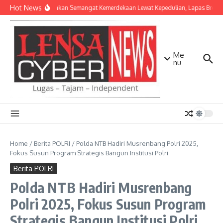
Lewati ke konten
Hot News
Menyalakan Semangat Kemerdekaan Lewat Kepedulian, Lapas Brebes
Me
nu
Home
/
Berita POLRI
/
Polda NTB Hadiri Musrenbang Polri 2025,
Fokus Susun Program Strategis Bangun Institusi Polri
Berita POLRI
Polda NTB Hadiri Musrenbang
Polri 2025, Fokus Susun Program
Strategis Bangun Institusi Polri