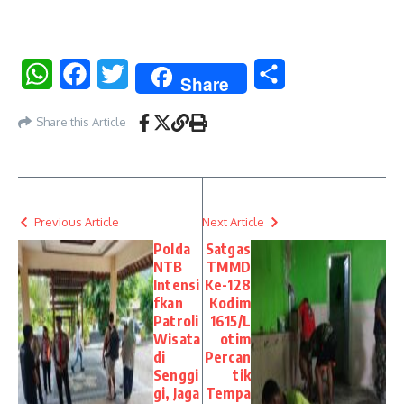
WhatsApp
Facebook
Twitter
Share
Share
Share this Article
Previous Article
Next Article
Polda
Satgas
NTB
TMMD
Intensi
Ke-128
fkan
Kodim
Patroli
1615/L
Wisata
otim
di
Percan
Senggi
tik
gi, Jaga
Tempa