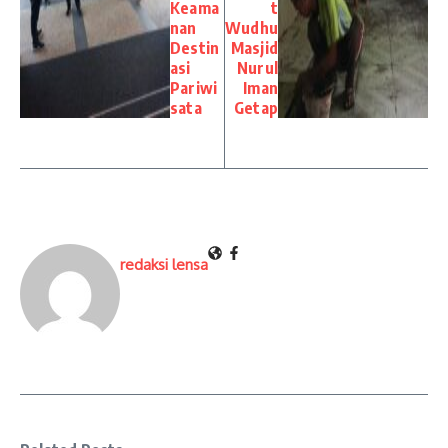
Keama
t
nan
Wudhu
Destin
Masjid
asi
Nurul
Pariwi
Iman
sata
Getap
redaksi lensa