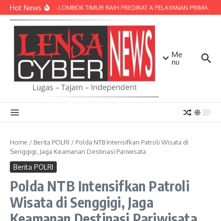
Lewati ke konten
Hot News
POLRES LOMBOK TIMUR RAIH PREDIKAT A PELAYANAN PRIMA, TERBA
Me
nu
Home
/
Berita POLRI
/
Polda NTB Intensifkan Patroli Wisata di
Senggigi, Jaga Keamanan Destinasi Pariwisata
Berita POLRI
Polda NTB Intensifkan Patroli
Wisata di Senggigi, Jaga
Keamanan Destinasi Pariwisata