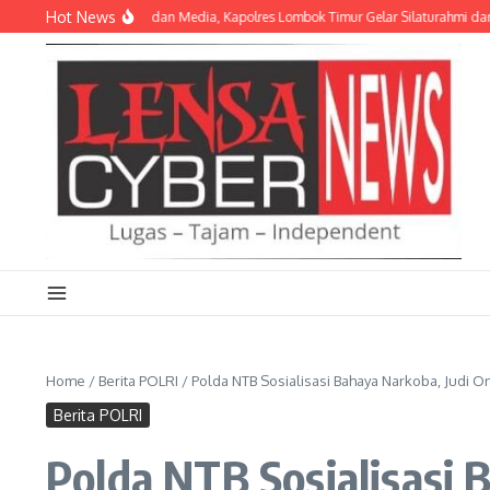
Lewati ke konten
Hot News
uat Kemitraan Polri dan Media, Kapolres Lombok Timur Gelar Silaturahmi dan L
Home
/
Berita POLRI
/
Polda NTB Sosialisasi Bahaya Narkoba, Judi 
Berita POLRI
Polda NTB Sosialisasi 