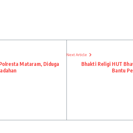
Next Article
olresta Mataram, Diduga
Bhakti Religi HUT Bha
nadahan
Bantu Pe