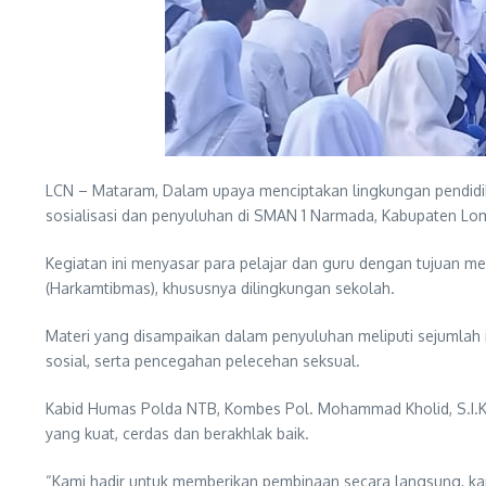
LCN – Mataram, Dalam upaya menciptakan lingkungan pendidik
sosialisasi dan penyuluhan di SMAN 1 Narmada, Kabupaten Lom
Kegiatan ini menyasar para pelajar dan guru dengan tujuan m
(Harkamtibmas), khususnya dilingkungan sekolah.
Materi yang disampaikan dalam penyuluhan meliputi sejumlah i
sosial, serta pencegahan pelecehan seksual.
Kabid Humas Polda NTB, Kombes Pol. Mohammad Kholid, S.I.K.
yang kuat, cerdas dan berakhlak baik.
“Kami hadir untuk memberikan pembinaan secara langsung, kar