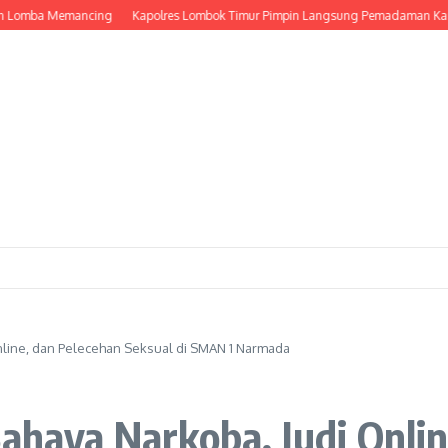
omba Memancing
Kapolres Lombok Timur Pimpin Langsung Pemadaman Karhutl
Online, dan Pelecehan Seksual di SMAN 1 Narmada
Bahaya Narkoba, Judi Onli