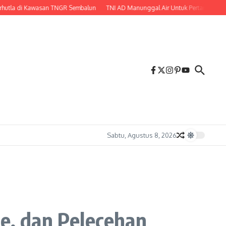
a di Kawasan TNGR Sembalun
TNI AD Manunggal Air Untuk Pertanian, Babins
Sabtu, Agustus 8, 2026
ne, dan Pelecehan