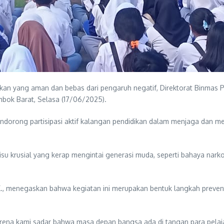
an yang aman dan bebas dari pengaruh negatif, Direktorat Binmas P
bok Barat, Selasa (17/06/2025).
endorong partisipasi aktif kalangan pendidikan dalam menjaga dan m
su krusial yang kerap mengintai generasi muda, seperti bahaya nark
, menegaskan bahwa kegiatan ini merupakan bentuk langkah prevent
ena kami sadar bahwa masa depan bangsa ada di tangan para pelajar 