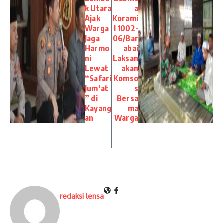
k Utara
a
Ajak
Korami
Warga
l 1002-
Jaga
06/Bar
Harmo
abai
ni
Laksan
Lewat
akan
“Safari
Komso
Jum’at
s
” di
Bersa
Kayang
ma
an
Warga
redaksi lensa