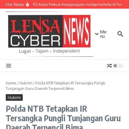
Lewati ke konten
Hot News
Kodim 0912/Kubar Perkuat Kesiapsiagaan Hadapi Karhutla di Puncak
Me
nu
Home
/
Hukrim
/
Polda NTB Tetapkan IR Tersangka Pungli
Tunjangan Guru Daerah Terpencil Bima
Hukrim
Polda NTB Tetapkan IR
Tersangka Pungli Tunjangan Guru
Daerah Terpencil Bima