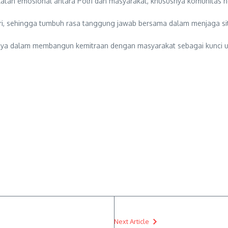
n emosional antara Polri dan masyarakat, khususnya komunitas nela
i, sehingga tumbuh rasa tanggung jawab bersama dalam menjaga situ
ennya dalam membangun kemitraan dengan masyarakat sebagai kunci 
Next Article