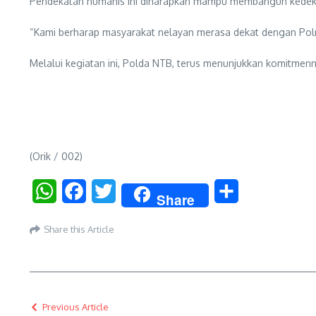
Pendekatan humanis ini diharapkan mampu membangun kedekata
“Kami berharap masyarakat nelayan merasa dekat dengan Polr
Melalui kegiatan ini, Polda NTB, terus menunjukkan komitm
(Orik / 002)
WhatsApp
Facebook
Twitter
Share
Share
Share this Article
Previous Article