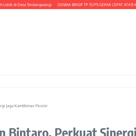
 di Desa Sindangwangi
DENMA BRIGIF TP 31/PS GERAK CEPAT ATASI KESULI
rgi Jaga Kamtibmas Pesisir
n Bintaro, Perkuat Siner