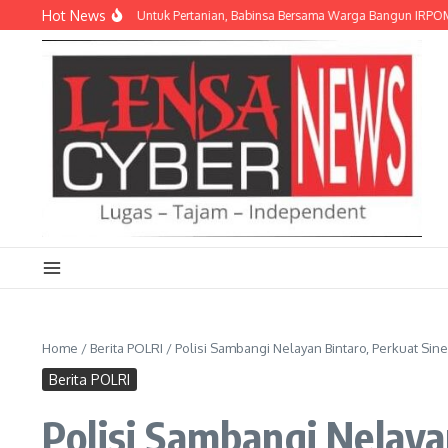
Lewati ke konten
Hot News
 Manunggal Air Untuk Pertanian, Babinsa Bersama Warga Bangun IRPOM Listrik
Home
/
Berita POLRI
/
Polisi Sambangi Nelayan Bintaro, Perkuat Sine
Berita POLRI
Polisi Sambangi Nelaya