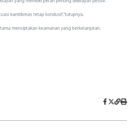
yan yang memiliki peran penting diwilayah pesisir.
asi kamtibmas tetap kondusif,”tutupnya.
utama menciptakan keamanan yang berkelanjutan.