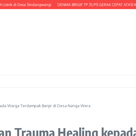
 di Desa Sindangwangi
DENMA BRIGIF TP 31/PS GERAK CEPAT ATASI KESULI
pada Warga Terdampak Banjir di Desa Nanga Wera
ikan Trauma Healing kepa