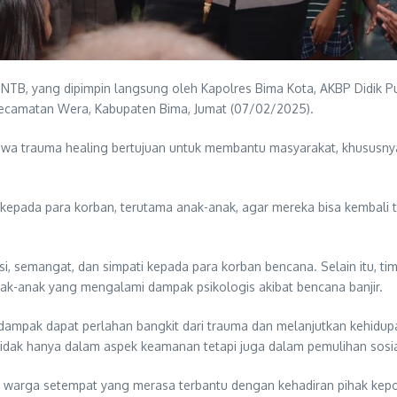
NTB, yang dipimpin langsung oleh Kapolres Bima Kota, AKBP Didik Put
ecamatan Wera, Kabupaten Bima, Jumat (07/02/2025).
hwa trauma healing bertujuan untuk membantu masyarakat, khususny
kepada para korban, terutama anak-anak, agar mereka bisa kembali t
i, semangat, dan simpati kepada para korban bencana. Selain itu, t
k-anak yang mengalami dampak psikologis akibat bencana banjir.
dampak dapat perlahan bangkit dari trauma dan melanjutkan kehidup
idak hanya dalam aspek keamanan tetapi juga dalam pemulihan sosi
ari warga setempat yang merasa terbantu dengan kehadiran pihak kep