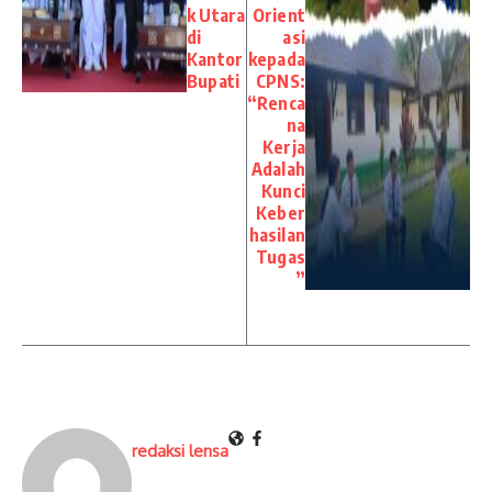
k Utara
Orient
di
asi
Kantor
kepada
Bupati
CPNS:
“Renca
na
Kerja
Adalah
Kunci
Keber
hasilan
Tugas
”
redaksi lensa