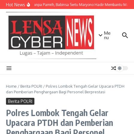
Lewati ke konten
Hot News
Ikhlas Tanpa Pamrih, Babinsa Sertu Maryono Hadir Membantu Masy
Me
nu
Home
/
Berita POLRI
/
Polres Lombok Tengah Gelar Upacara PTDH
dan Pemberian Penghargaan Bagi Personel Berprestasi
Berita POLRI
Polres Lombok Tengah Gelar
Upacara PTDH dan Pemberian
Penghargaan Bagi Personel