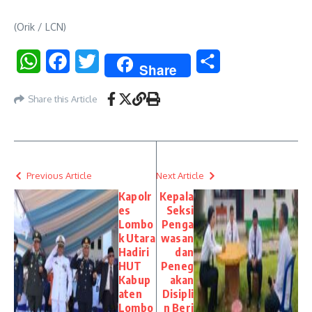
(Orik / LCN)
WhatsApp
Facebook
Twitter
Share
Share
Share this Article
Previous Article
Next Article
Kapolr
Kepala
es
Seksi
Lombo
Penga
k Utara
wasan
Hadiri
dan
HUT
Peneg
Kabup
akan
aten
Disipli
Lombo
n Beri